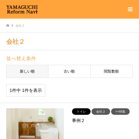
会社２
会社２
並べ替え条件
新しい順
古い順
閲覧数順
1件中 1件を表示
トイレ
会社２
××特集
事例２